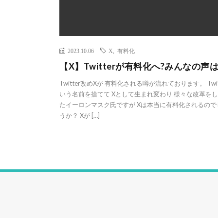
2023.10.06
X
,
有料化
【X】Twitterが有料化へ?みんなの声は
Twitter改めXが 有料化される噂が流れております。 Twit
いう名前を捨てて Xとして生まれ変わり 様々な改革を
たイーロンマスク氏ですが Xは本当に有料化されるので
うか？ Xが […]