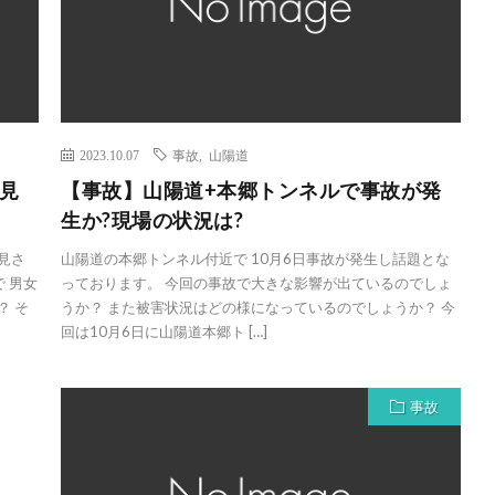
2023.10.07
事故
,
山陽道
見
【事故】山陽道+本郷トンネルで事故が発
生か?現場の状況は?
見さ
山陽道の本郷トンネル付近で 10月6日事故が発生し話題とな
 男女
っております。 今回の事故で大きな影響が出ているのでしょ
？ そ
うか？ また被害状況はどの様になっているのでしょうか？ 今
回は10月6日に山陽道本郷ト […]
事故