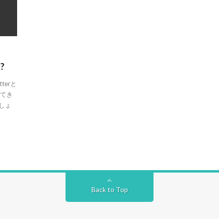
?
terと
してき
しょ
Back to Top